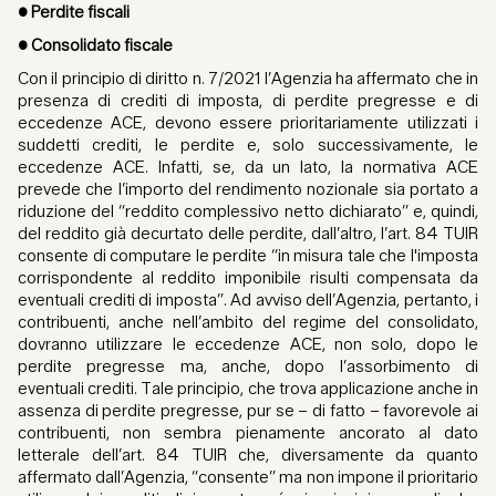
• Perdite fiscali
• Consolidato fiscale
Con il principio di diritto n. 7/2021 l’Agenzia ha affermato che in
presenza di crediti di imposta, di perdite pregresse e di
eccedenze ACE, devono essere prioritariamente utilizzati i
suddetti crediti, le perdite e, solo successivamente, le
eccedenze ACE. Infatti, se, da un lato, la normativa ACE
prevede che l’importo del rendimento nozionale sia portato a
riduzione del “reddito complessivo netto dichiarato” e, quindi,
del reddito già decurtato delle perdite, dall’altro, l’art. 84 TUIR
consente di computare le perdite “in misura tale che l'imposta
corrispondente al reddito imponibile risulti compensata da
eventuali crediti di imposta”. Ad avviso dell’Agenzia, pertanto, i
contribuenti, anche nell’ambito del regime del consolidato,
dovranno utilizzare le eccedenze ACE, non solo, dopo le
perdite pregresse ma, anche, dopo l’assorbimento di
eventuali crediti. Tale principio, che trova applicazione anche in
assenza di perdite pregresse, pur se – di fatto – favorevole ai
contribuenti, non sembra pienamente ancorato al dato
letterale dell’art. 84 TUIR che, diversamente da quanto
affermato dall’Agenzia, “consente” ma non impone il prioritario