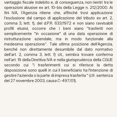
vantaggio fiscale indebito e, di conseguenza, non rientri tra le
operazioni abusive ex art. 10-bis della Legge n. 212/2000. Ai
fini IVA, l’Agenzia ritiene che, affinché trovi applicazione
l’esclusione dal campo di applicazione del tributo ex art. 2,
comma 3, lett. f), del d.P.R. 633/1972 e non siano ravvisabili
profili elusivi, occorre che i beni siano “trasferiti non
semplicemente "in occasione" di una data operazione di
ristrutturazione aziendale, ma in modo funzionale alla
medesima operazione”. Tale ultima posizione dell’Agenzia,
benché non direttamente desumibile dal dato normativo
dell’art. 2, comma 3, lett. f) cit., sembra trovare conferma
nell’art. 19 della Direttiva IVA e nella giurisprudenza della CGUE
secondo cui “i trasferimenti cui si riferisce la detta
disposizione sono quelli in cui il beneficiario ha l'intenzione di
gestire l'azienda o la parte di impresa trasferita " (cfr. sentenza
del 27 novembre 2003, causa C-497/01).