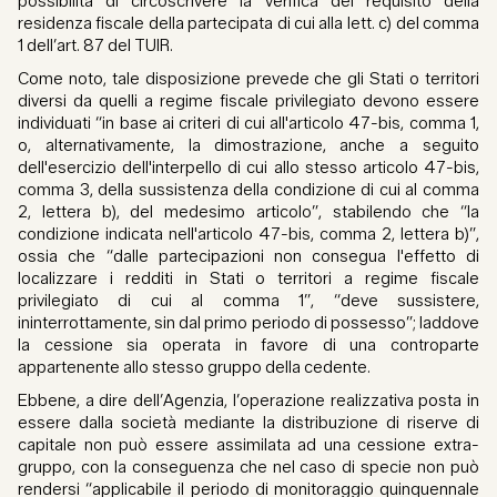
possibilità di circoscrivere la verifica del requisito della
residenza fiscale della partecipata di cui alla lett. c) del comma
1 dell’art. 87 del TUIR.
Come noto, tale disposizione prevede che gli Stati o territori
diversi da quelli a regime fiscale privilegiato devono essere
individuati “in base ai criteri di cui all'articolo 47-bis, comma 1,
o, alternativamente, la dimostrazione, anche a seguito
dell'esercizio dell'interpello di cui allo stesso articolo 47-bis,
comma 3, della sussistenza della condizione di cui al comma
2, lettera b), del medesimo articolo”, stabilendo che “la
condizione indicata nell'articolo 47-bis, comma 2, lettera b)”,
ossia che “dalle partecipazioni non consegua l'effetto di
localizzare i redditi in Stati o territori a regime fiscale
privilegiato di cui al comma 1”, “deve sussistere,
ininterrottamente, sin dal primo periodo di possesso”; laddove
la cessione sia operata in favore di una controparte
appartenente allo stesso gruppo della cedente.
Ebbene, a dire dell’Agenzia, l’operazione realizzativa posta in
essere dalla società mediante la distribuzione di riserve di
capitale non può essere assimilata ad una cessione extra-
gruppo, con la conseguenza che nel caso di specie non può
rendersi “applicabile il periodo di monitoraggio quinquennale