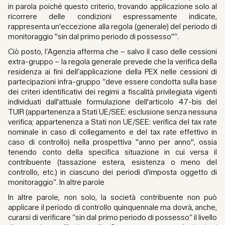
in parola poiché questo criterio, trovando applicazione solo al
ricorrere delle condizioni espressamente indicate,
rappresenta un'eccezione alla regola (generale) del periodo di
monitoraggio "sin dal primo periodo di possesso"”.
Ciò posto, l’Agenzia afferma che – salvo il caso delle cessioni
extra-gruppo – la regola generale prevede che la verifica della
residenza ai fini dell’applicazione della PEX nelle cessioni di
partecipazioni infra-gruppo “deve essere condotta sulla base
dei criteri identificativi dei regimi a fiscalità privilegiata vigenti
individuati dall'attuale formulazione dell'articolo 47-bis del
TUIR (appartenenza a Stati UE/SEE: esclusione senza nessuna
verifica; appartenenza a Stati non UE/SEE: verifica del tax rate
nominale in caso di collegamento e del tax rate effettivo in
caso di controllo) nella prospettiva "anno per anno", ossia
tenendo conto della specifica situazione in cui versa il
contribuente (tassazione estera, esistenza o meno del
controllo, etc.) in ciascuno dei periodi d'imposta oggetto di
monitoraggio”. In altre parole
In altre parole, non solo, la società contribuente non può
applicare il periodo di controllo quinquennale ma dovrà, anche,
curarsi di verificare “sin dal primo periodo di possesso” il livello