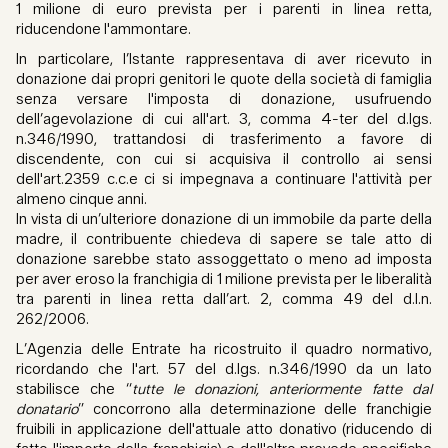
1 milione di euro prevista per i parenti in linea retta,
riducendone l'ammontare.
In particolare, l’Istante rappresentava di aver ricevuto in
donazione dai propri genitori le quote della società di famiglia
senza versare l'imposta di donazione, usufruendo
dell’agevolazione di cui all'art. 3, comma 4-ter del d.lgs.
n.346/1990, trattandosi di trasferimento a favore di
discendente, con cui si acquisiva il controllo ai sensi
dell'art.2359 c.c.e ci si impegnava a continuare l'attività per
almeno cinque anni.
In vista di un’ulteriore donazione di un immobile da parte della
madre, il contribuente chiedeva di sapere se tale atto di
donazione sarebbe stato assoggettato o meno ad imposta
per aver eroso la franchigia di 1 milione prevista per le liberalità
tra parenti in linea retta dall’art. 2, comma 49 del d.l.n.
262/2006.
L’Agenzia delle Entrate ha ricostruito il quadro normativo,
ricordando che l'art. 57 del d.lgs. n.346/1990 da un lato
stabilisce che “
tutte le donazioni, anteriormente fatte dal
donatario
” concorrono alla determinazione delle franchigie
fruibili in applicazione dell'attuale atto donativo (riducendo di