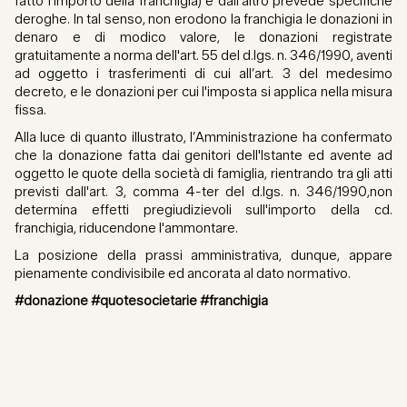
fatto l'importo della franchigia) e dall'altro prevede specifiche
deroghe. In tal senso, non erodono la franchigia le donazioni in
denaro e di modico valore, le donazioni registrate
gratuitamente a norma dell'art. 55 del d.lgs. n. 346/1990, aventi
ad oggetto i trasferimenti di cui all’art. 3 del medesimo
decreto, e le donazioni per cui l'imposta si applica nella misura
fissa.
Alla luce di quanto illustrato, l’Amministrazione ha confermato
che la donazione fatta dai genitori dell'Istante ed avente ad
oggetto le quote della società di famiglia, rientrando tra gli atti
previsti dall'art. 3, comma 4-ter del d.lgs. n. 346/1990,non
determina effetti pregiudizievoli sull'importo della cd.
franchigia, riducendone l'ammontare.
La posizione della prassi amministrativa, dunque, appare
pienamente condivisibile ed ancorata al dato normativo.
#donazione #quotesocietarie #franchigia