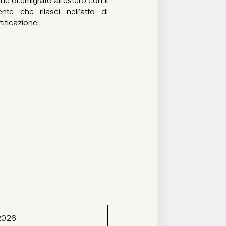
 di emigrato all’estero con il
ente che rilasci nell’atto di
tificazione.
2026