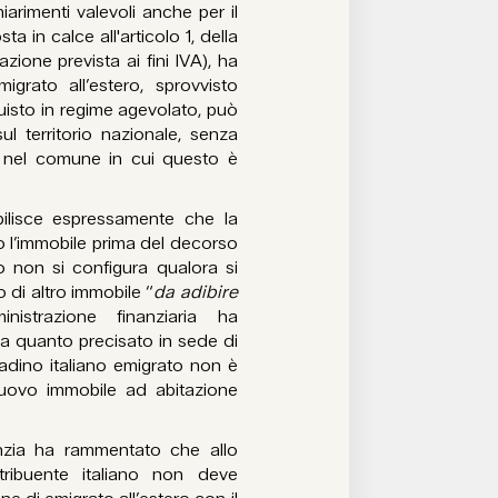
arimenti valevoli anche per il
sta in calce all'articolo 1, della
lazione prevista ai fini IVA), ha
migrato all’estero, sprovvisto
quisto in regime agevolato, può
ul territorio nazionale, senza
za nel comune in cui questo è
ilisce espressamente che la
o l’immobile prima del decorso
o non si configura qualora si
 di altro immobile “
da adibire
nistrazione finanziaria ha
 quanto precisato in sede di
tadino italiano emigrato non è
 nuovo immobile ad abitazione
enzia ha rammentato che allo
tribuente italiano non deve