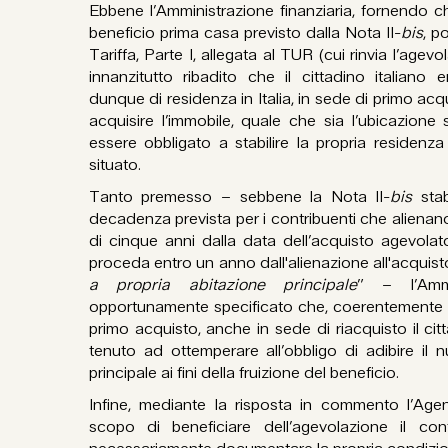
Ebbene l’Amministrazione finanziaria, fornendo chi
beneficio prima casa previsto dalla Nota II-
bis
, po
Tariffa, Parte I, allegata al TUR (cui rinvia l’agevo
innanzitutto ribadito che il cittadino italiano e
dunque di residenza in Italia, in sede di primo ac
acquisire l’immobile, quale che sia l’ubicazione s
essere obbligato a stabilire la propria residen
situato.
Tanto premesso – sebbene la Nota II-
bis
stab
decadenza prevista per i contribuenti che alienan
di cinque anni dalla data dell’acquisto agevolat
proceda entro un anno dall'alienazione all'acquisto
a propria abitazione principale
” – l’Ammi
opportunamente specificato che, coerentemente a
primo acquisto, anche in sede di riacquisto il cit
tenuto ad ottemperare all’obbligo di adibire il
principale ai fini della fruizione del beneficio.
Infine, mediante la risposta in commento l’Ag
scopo di beneficiare dell’agevolazione il con