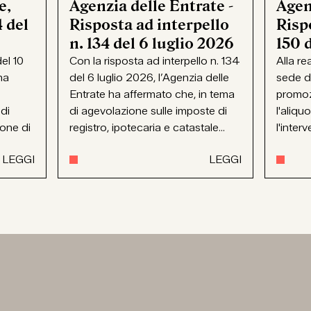
e,
Agenzia delle Entrate -
Agen
 del
Risposta ad interpello
Rispo
n. 134 del 6 luglio 2026
150 
el 10
Con la risposta ad interpello n. 134
Alla re
ha
del 6 luglio 2026, l’Agenzia delle
sede d
Entrate ha affermato che, in tema
promoz
 di
di agevolazione sulle imposte di
l'aliqu
ione di
registro, ipotecaria e catastale...
l'interv
LEGGI
LEGGI