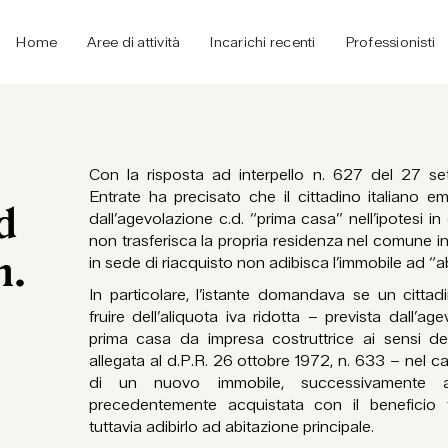
Home
Aree di attività
Incarichi recenti
Professionisti
Con la risposta ad interpello n. 627 del 27 set
Entrate ha precisato che il cittadino italiano e
d
dall’agevolazione c.d. “prima casa” nell’ipotesi i
non trasferisca la propria residenza nel comune in
n.
in sede di riacquisto non adibisca l’immobile ad “a
In particolare, l’istante domandava se un cittad
fruire dell’aliquota iva ridotta – prevista dall’ag
prima casa da impresa costruttrice ai sensi del 
allegata al d.P.R. 26 ottobre 1972, n. 633 – nel c
di un nuovo immobile, successivamente all'a
precedentemente acquistata con il beneficio
tuttavia adibirlo ad abitazione principale.