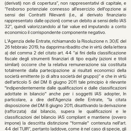
(derivati) non di copertura”, non rappresentativi di capitale, e
“l'esborso potenziale connesso all'esercizio dell'opzione ai
sensi dei Contratti Rilevanti (i.e., al derivato finanziario
rappresentato dalle opzioni) come un debito ai sensi dello IAS
32”, quindi valorizzandolo al fair value ed imputando a conto
economico il corrispondente componente negativo.
L’Agenzia delle Entrate, richiamando la Risoluzione n. 30/E del
26 febbraio 2019, ha dapprima ribadito che in virtù della lettera
a) del comma 2 del citato art. 44 “ai fini della classificazione
fiscale degli strumenti finanziari di tipo equity (azioni e titoli
similari) occorre che la relativa remunerazione sia costituita
totalmente dalla partecipazione ai risultati economici della
società emittente (o di altra società del gruppo)” e che in virtù
dell'articolo 5 del DM 8 giugno 2011 tale principio è rilevante
"indipendentemente dalle qualificazioni e dalle classificazioni
adottate in bilancio" anche per i soggetti IAS adopter, In
particolare, a dire dell’Agenzia delle Entrate, “la citata
disposizione del DM 8 giugno 2011, disattivando la derivazione
(rafforzata) dal bilancio, supera le qualificazioni e le
classificazioni del bilancio IAS compliant e mantiene (ovvero
impone) la descritta distinzione "formale" contenuta nell'art.
44 del TUIR”, pertanto laddove, come è nel caso di specie, gli