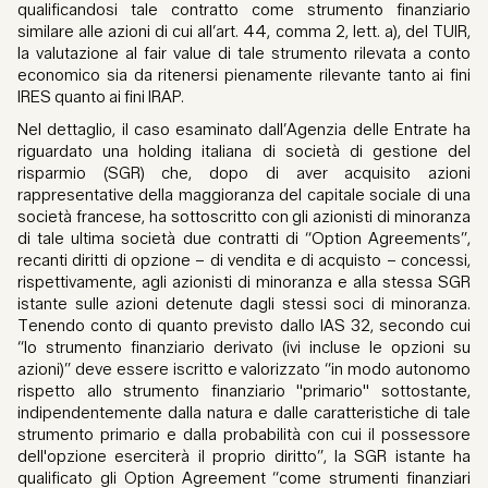
qualificandosi tale contratto come strumento finanziario
similare alle azioni di cui all’art. 44, comma 2, lett. a), del TUIR,
la valutazione al fair value di tale strumento rilevata a conto
economico sia da ritenersi pienamente rilevante tanto ai fini
IRES quanto ai fini IRAP.
Nel dettaglio, il caso esaminato dall’Agenzia delle Entrate ha
riguardato una holding italiana di società di gestione del
risparmio (SGR) che, dopo di aver acquisito azioni
rappresentative della maggioranza del capitale sociale di una
società francese, ha sottoscritto con gli azionisti di minoranza
di tale ultima società due contratti di “Option Agreements”,
recanti diritti di opzione – di vendita e di acquisto – concessi,
rispettivamente, agli azionisti di minoranza e alla stessa SGR
istante sulle azioni detenute dagli stessi soci di minoranza.
Tenendo conto di quanto previsto dallo IAS 32, secondo cui
“lo strumento finanziario derivato (ivi incluse le opzioni su
azioni)” deve essere iscritto e valorizzato “in modo autonomo
rispetto allo strumento finanziario "primario" sottostante,
indipendentemente dalla natura e dalle caratteristiche di tale
strumento primario e dalla probabilità con cui il possessore
dell'opzione eserciterà il proprio diritto”, la SGR istante ha
qualificato gli Option Agreement “come strumenti finanziari