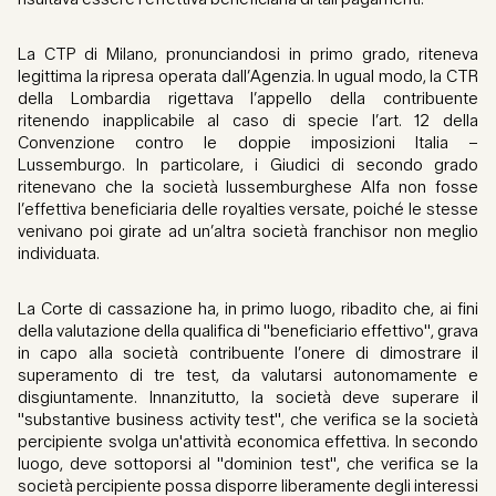
La CTP di Milano, pronunciandosi in primo grado, riteneva
legittima la ripresa operata dall’Agenzia. In ugual modo, la CTR
della Lombardia rigettava l’appello della contribuente
ritenendo inapplicabile al caso di specie l’art. 12 della
Convenzione contro le doppie imposizioni Italia –
Lussemburgo. In particolare, i Giudici di secondo grado
ritenevano che la società lussemburghese Alfa non fosse
l’effettiva beneficiaria delle royalties versate, poiché le stesse
venivano poi girate ad un’altra società franchisor non meglio
individuata.
La Corte di cassazione ha, in primo luogo, ribadito che, ai fini
della valutazione della qualifica di "beneficiario effettivo", grava
in capo alla società contribuente l’onere di dimostrare il
superamento di tre test, da valutarsi autonomamente e
disgiuntamente. Innanzitutto, la società deve superare il
"substantive business activity test", che verifica se la società
percipiente svolga un'attività economica effettiva. In secondo
luogo, deve sottoporsi al "dominion test", che verifica se la
società percipiente possa disporre liberamente degli interessi