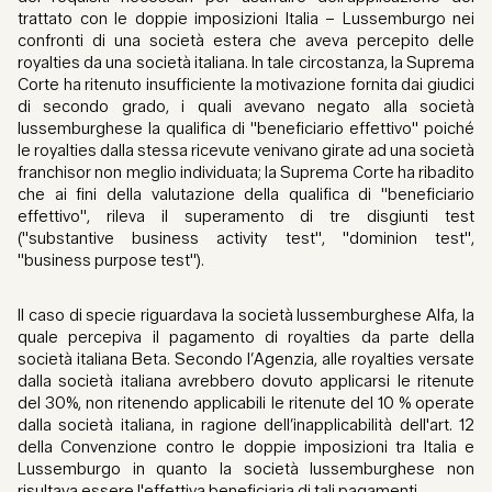
trattato con le doppie imposizioni Italia – Lussemburgo nei
confronti di una società estera che aveva percepito delle
royalties da una società italiana. In tale circostanza, la Suprema
Corte ha ritenuto insufficiente la motivazione fornita dai giudici
di secondo grado, i quali avevano negato alla società
lussemburghese la qualifica di "beneficiario effettivo" poiché
le royalties dalla stessa ricevute venivano girate ad una società
franchisor non meglio individuata; la Suprema Corte ha ribadito
che ai fini della valutazione della qualifica di "beneficiario
effettivo", rileva il superamento di tre disgiunti test
("substantive business activity test", "dominion test",
"business purpose test").
Il caso di specie riguardava la società lussemburghese Alfa, la
quale percepiva il pagamento di royalties da parte della
società italiana Beta. Secondo l’Agenzia, alle royalties versate
dalla società italiana avrebbero dovuto applicarsi le ritenute
del 30%, non ritenendo applicabili le ritenute del 10 % operate
dalla società italiana, in ragione dell’inapplicabilità dell'art. 12
della Convenzione contro le doppie imposizioni tra Italia e
Lussemburgo in quanto la società lussemburghese non
risultava essere l'effettiva beneficiaria di tali pagamenti.