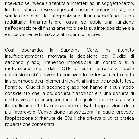
ricevuti o se invece sia tenuta a rimetterli ad un soggetto terzo.
In ultima istanza, deve svolgersi il "business purpose test", che
verifica le ragioni dell'interposizione di una società nel flusso
reddituale transfrontaliero, ossia se abbia una funzione
nell'operazione di finanziamento o se la sua interposizione sia
esclusivamente finalizzata al risparmio fiscale.
Così operando, la Suprema Corte ha ritenuto
insufficientemente motivata la decisione dei Giudici di
secondo grado, ritenendo impossibile un controllo sulla
motivazione resa dalla CTR e sulla correttezza delle
conclusioni cui è pervenuta, non avendo la stessa tenuto conto
in alcun modo degli elementi rilevanti ai fini dei tre predetti test.
Peraltro, i Giudici di secondo grado non hanno in alcun modo
considerato che la cd. società franchisor era una società di
diritto svizzero, conseguendone che qualora fosse stata essa
il beneficiario effettivo ne sarebbe derivata l'applicazione della
più favorevole Convenzione italosvizzera (la quale prevede
l’applicazione di ritenute del 5%), il che privava di utilità pratica
l'operazione contestata.