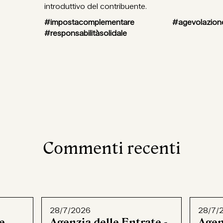
introduttivo del contribuente.
#impostacomplementare #agevolazi
#responsabilitàsolidale
Commenti recenti
28/7/2026
28/7/
e,
Agenzia delle Entrate -
Agen