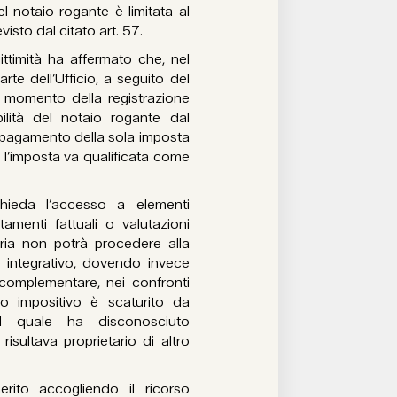
el notaio rogante è limitata al
sto dal citato art. 57.
gittimità ha affermato che, nel
rte dell’Ufficio, a seguito del
 momento della registrazione
ilità del notaio rogante dal
al pagamento della sola imposta
, l’imposta va qualificata come
ichieda l’accesso a elementi
tamenti fattuali o valutazioni
iaria non potrà procedere alla
ne integrativo, dovendo invece
complementare, nei confronti
tto impositivo è scaturito da
io il quale ha disconosciuto
isultava proprietario di altro
to accogliendo il ricorso