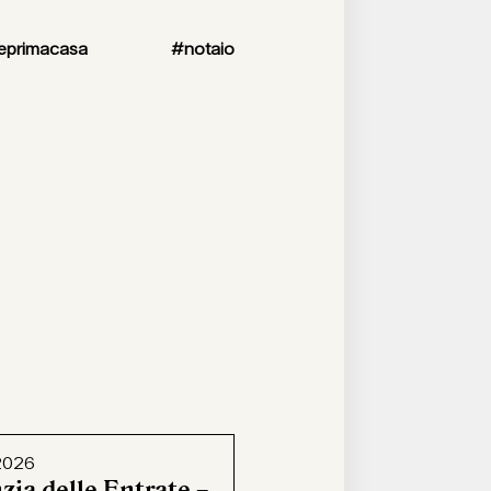
oneprimacasa #notaio
2026
zia delle Entrate –