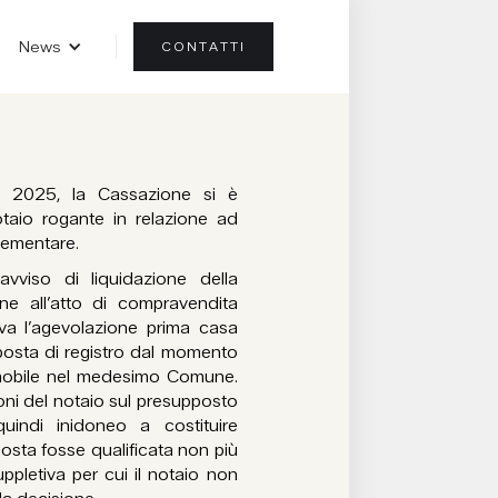
News
CONTATTI
 2025, la Cassazione si è
otaio rogante in relazione ad
lementare.
avviso di liquidazione della
ne all’atto di compravendita
a l’agevolazione prima casa
’imposta di registro dal momento
 immobile nel medesimo Comune.
oni del notaio sul presupposto
uindi inidoneo a costituire
posta fosse qualificata non più
letiva per cui il notaio non