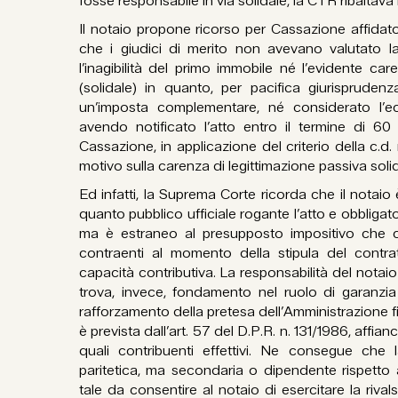
fosse responsabile in via solidale, la CTR ribaltava 
Il notaio propone ricorso per Cassazione affidat
che i giudici di merito non avevano valutato 
l’inagibilità del primo immobile né l’evidente car
(solidale) in quanto, per pacifica giurisprudenza 
un’imposta complementare, né considerato l’
avendo notificato l’atto entro il termine di 60 
Cassazione, in applicazione del criterio della c.d. 
motivo sulla carenza di legittimazione passiva solidal
Ed infatti, la Suprema Corte ricorda che il notaio 
quanto pubblico ufficiale rogante l’atto e obbligato
ma è estraneo al presupposto impositivo che c
contraenti al momento della stipula del contrat
capacità contributiva. La responsabilità del notai
trova, invece, fondamento nel ruolo di garanzi
rafforzamento della pretesa dell’Amministrazione 
è prevista dall’art. 57 del D.P.R. n. 131/1986, affia
quali contribuenti effettivi. Ne consegue che 
paritetica, ma secondaria o dipendente rispetto a
tale da consentire al notaio di esercitare la rivals