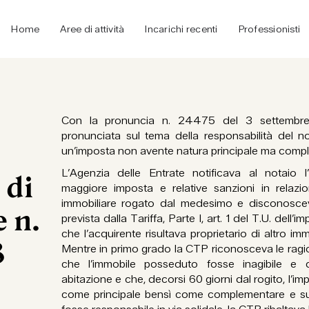
Home
Aree di attività
Incarichi recenti
Professionisti
Con la pronuncia n. 24475 del 3 settembre
pronunciata sul tema della responsabilità del n
un’imposta non avente natura principale ma comp
L’Agenzia delle Entrate notificava al notaio l’
 di
maggiore imposta e relative sanzioni in relazio
immobiliare rogato dal medesimo e disconoscev
 n.
prevista dalla Tariffa, Parte I, art. 1 del T.U. dell
che l’acquirente risultava proprietario di altro
3
Mentre in primo grado la CTP riconosceva le ragi
che l’immobile posseduto fosse inagibile e q
abitazione e che, decorsi 60 giorni dal rogito, l’im
come principale bensì come complementare e supp