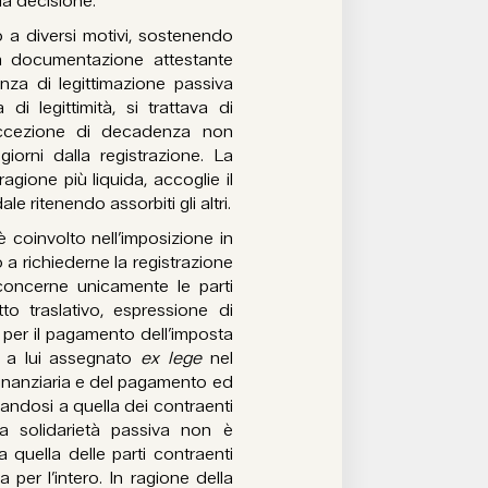
la decisione.
o a diversi motivi, sostenendo
la documentazione attestante
enza di legittimazione passiva
di legittimità, si trattava di
eccezione di decadenza non
giorni dalla registrazione. La
ragione più liquida, accoglie il
e ritenendo assorbiti gli altri.
è coinvolto nell’imposizione in
 a richiederne la registrazione
oncerne unicamente le parti
to traslativo, espressione di
o per il pagamento dell’imposta
a a lui assegnato
ex lege
nel
finanziaria e del pagamento ed
ncandosi a quella dei contraenti
la solidarietà passiva non è
 quella delle parti contraenti
a per l’intero. In ragione della