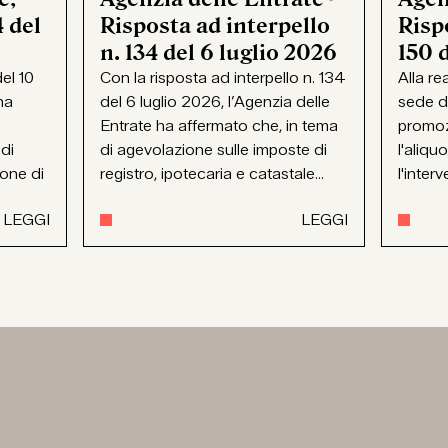
 del
Risposta ad interpello
Rispo
n. 134 del 6 luglio 2026
150 
el 10
Con la risposta ad interpello n. 134
Alla re
ha
del 6 luglio 2026, l’Agenzia delle
sede d
Entrate ha affermato che, in tema
promoz
 di
di agevolazione sulle imposte di
l'aliqu
ione di
registro, ipotecaria e catastale...
l'interv
LEGGI
LEGGI