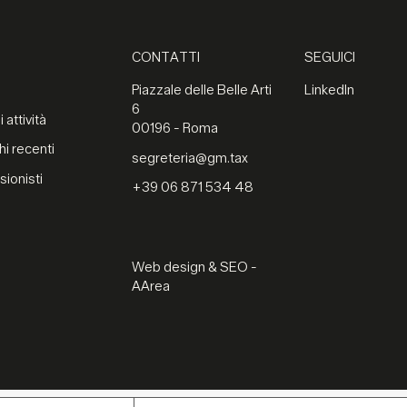
CONTATTI
SEGUICI
Piazzale delle Belle Arti
LinkedIn
6
 attività
00196 - Roma
hi recenti
segreteria@gm.tax
sionisti
+39 06 871 534 48
Web design & SEO -
AArea