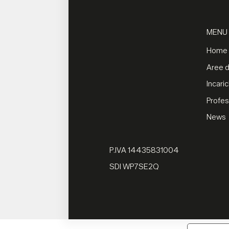
MENU
Home
Aree di
Incaric
Profes
News
P.IVA 14435831004
SDI WP7SE2Q