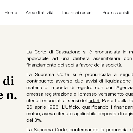
Home
Aree di attività
Incarichi recenti
Professionisti
La Corte di Cassazione si è pronunciata in ma
applicabile ad una delibera assembleare con
finanziamento dei soci a favore della società.
La Suprema Corte si è pronunciata a seguito
 di
contribuente avverso due avvisi di liquidazione 
materia di imposta di registro con cui l’Agenzi
 n.
omessa registrazione e l'omesso versamento quanto
ritenuti enunciati ai sensi dell'
art. 9
, Parte I della t
26 aprile 1986. L'Ufficio, qualificando i finanzia
mutuo, aveva ritenuto applicabile l'imposta di regi
del 3%.
La Suprema Corte, confermando la pronuncia di