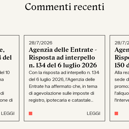
Commenti recenti
28/7/2026
28/7/
e,
Agenzia delle Entrate -
Agen
 del
Risposta ad interpello
Rispo
n. 134 del 6 luglio 2026
150 
el 10
Con la risposta ad interpello n. 134
Alla re
ha
del 6 luglio 2026, l’Agenzia delle
sede d
Entrate ha affermato che, in tema
promoz
 di
di agevolazione sulle imposte di
l'aliqu
ione di
registro, ipotecaria e catastale...
l'interv
LEGGI
LEGGI