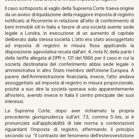
Il caso sottoposto al vaglio della Suprema Corte traeva origine
da un avviso di liquidazione della maggiore imposta di registro
notificato al Ricorrente in relazione all’atto di conferimento di
beni immobili siti in Italia a favore di una società avente sede
legale a Londra, in esecuzione di un aumento di capitale
deliberato dalla stessa società. L’atto era stato assoggettato
ad imposta di registro in misura fissa applicando la
disposizione agevolativa recata dall'art. 4, nota IV, della parte I
della tariffa allegata al DPR n. 131 del 1986 per il caso in cui la
società destinataria del conferimento abbia sede legale o
amministrativa in altro Stato membro dell'Unione Europea. A
parere dell’Amministrazione finanziaria, invece, l’atto andava
assoggettato ad imposta di registro in misura proporzionale,
poiché a suo dire la società operava solo apparentemente
all'estero, avendo invece in Italia il centro principale dei suoi
interessi.
La Suprema Corte, dopo aver richiamato la propria
precedente giurisprudenza sull’art. 73, comma 5-bis, si è
pronunciata sull’applicabilità di tale norma a contestazioni
riguardanti l’imposta di registro, affermando il principio
secondo cui “il contrasto del fenomeno dell'esterovestizione