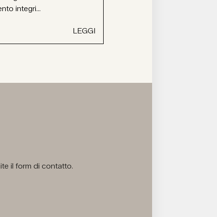
ento integri...
LEGGI
e il form di contatto.