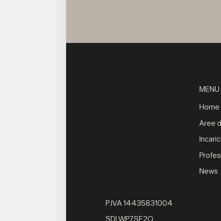
MENU
Home
Aree di
Incaric
Profes
News
P.IVA 14435831004
SDI WP7SE2Q