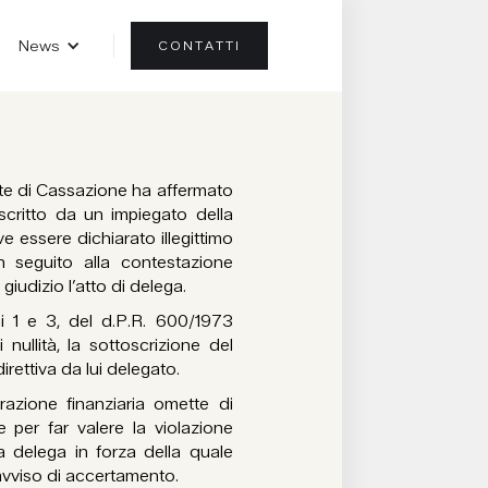
News
CONTATTI
te di Cassazione ha affermato
critto da un impiegato della
ve essere dichiarato illegittimo
in seguito alla contestazione
iudizio l’atto di delega.
i 1 e 3, del d.P.R. 600/1973
nullità, la sottoscrizione del
direttiva da lui delegato.
azione finanziaria omette di
e per far valere la violazione
la delega in forza della quale
l’avviso di accertamento.