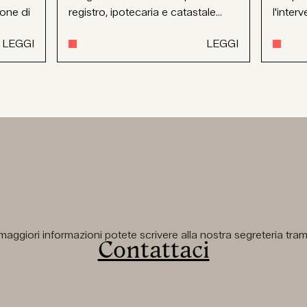
ione di
registro, ipotecaria e catastale...
l'interv
LEGGI
LEGGI
aggiori informazioni potete scrivere alla nostra segreteria tramit
Contattaci