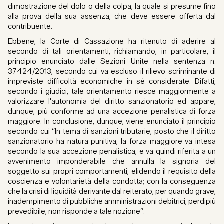
dimostrazione del dolo o della colpa, la quale si presume fino
alla prova della sua assenza, che deve essere offerta dal
contribuente.
Ebbene, la Corte di Cassazione ha ritenuto di aderire al
secondo di tali orientamenti, richiamando, in particolare, il
principio enunciato dalle Sezioni Unite nella sentenza n.
37424/2013, secondo cui va escluso il rilievo scriminante di
impreviste difficoltà economiche in sé considerate. Difatti,
secondo i giudici, tale orientamento riesce maggiormente a
valorizzare l'autonomia del diritto sanzionatorio ed appare,
dunque, più conforme ad una accezione penalistica di forza
maggiore. In conclusione, dunque, viene enunciato il principio
secondo cui “In tema di sanzioni tributarie, posto che il diritto
sanzionatorio ha natura punitiva, la forza maggiore va intesa
secondo la sua accezione penalistica, e va quindi riferita a un
avvenimento imponderabile che annulla la signoria del
soggetto sui propri comportamenti, elidendo il requisito della
coscienza e volontarietà della condotta; con la conseguenza
che la crisi di liquidità derivante dal reiterato, per quando grave,
inadempimento di pubbliche amministrazioni debitrici, perdipiù
prevedibile, non risponde a tale nozione”.