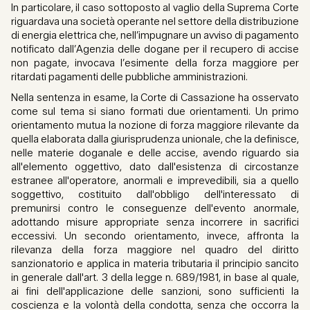
In particolare, il caso sottoposto al vaglio della Suprema Corte
riguardava una società operante nel settore della distribuzione
di energia elettrica che, nell’impugnare un avviso di pagamento
notificato dall’Agenzia delle dogane per il recupero di accise
non pagate, invocava l’esimente della forza maggiore per
ritardati pagamenti delle pubbliche amministrazioni.
Nella sentenza in esame, la Corte di Cassazione ha osservato
come sul tema si siano formati due orientamenti. Un primo
orientamento mutua la nozione di forza maggiore rilevante da
quella elaborata dalla giurisprudenza unionale, che la definisce,
nelle materie doganale e delle accise, avendo riguardo sia
all'elemento oggettivo, dato dall'esistenza di circostanze
estranee all'operatore, anormali e imprevedibili, sia a quello
soggettivo, costituito dall'obbligo dell'interessato di
premunirsi contro le conseguenze dell'evento anormale,
adottando misure appropriate senza incorrere in sacrifici
eccessivi. Un secondo orientamento, invece, affronta la
rilevanza della forza maggiore nel quadro del diritto
sanzionatorio e applica in materia tributaria il principio sancito
in generale dall'art. 3 della legge n. 689/1981, in base al quale,
ai fini dell'applicazione delle sanzioni, sono sufficienti la
coscienza e la volontà della condotta, senza che occorra la