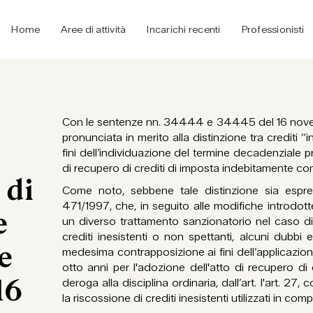
Home
Aree di attività
Incarichi recenti
Professionisti
Con le sentenze nn. 34444 e 34445 del 16 novem
pronunciata in merito alla distinzione tra crediti “i
fini dell’individuazione del termine decadenziale pr
di recupero di crediti di imposta indebitamente c
 di
Come noto, sebbene tale distinzione sia espres
471/1997, che, in seguito alle modifiche introdott
e
un diverso trattamento sanzionatorio nel caso di
crediti inesistenti o non spettanti, alcuni dubbi 
e
medesima contrapposizione ai fini dell’applicazio
otto anni per l'adozione dell'atto di recupero di c
16
deroga alla disciplina ordinaria, dall’art. l'art. 27
la riscossione di crediti inesistenti utilizzati in c