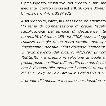
il presupposto costitutivo del credito e tale m
mediante i controlli di cui agli artt. 36-
bis
e 36-
ter
54-
bis
del d.P.R. n. 633/1972.
A tal proposito, infatti, la Cassazione ha affermato 
"
In tema di compensazione di crediti fiscali
l'applicazione del termine di decadenza «term
comma16, del d.l. n. 185 del 2008, conv. in leg
l'utilizzo non già di un mero credito "non spe
"inesistente", per tale ultimo dovendo intendersi 
5, terzo periodo, del digs. n. 471/1997 (introdo
158/2015) - il credito in relazione al quale ma
presupposto costitutivo (il credito che non è, cioè
non è riscontrabile mediante i controlli di cui 
d.P.R. n. 600/1973 e all'art.54-bis del d.P.R. n. 
#
credito di imposta # inesistenza # decadenza