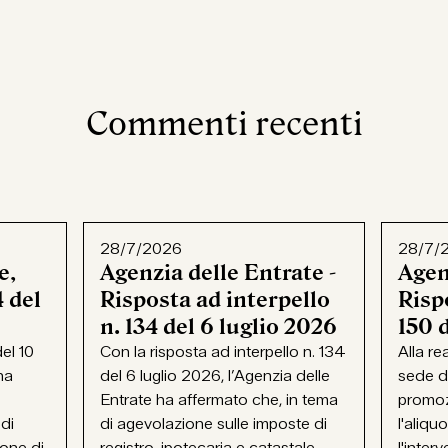
Commenti recenti
28/7/2026
28/7/
e,
Agenzia delle Entrate -
Agen
 del
Risposta ad interpello
Rispo
n. 134 del 6 luglio 2026
150 
el 10
Con la risposta ad interpello n. 134
Alla re
ha
del 6 luglio 2026, l’Agenzia delle
sede d
Entrate ha affermato che, in tema
promoz
 di
di agevolazione sulle imposte di
l'aliqu
ione di
registro, ipotecaria e catastale...
l'interv