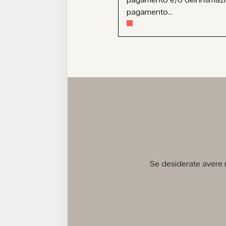
pagamento...
Se desiderate avere m