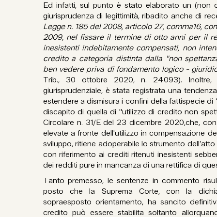
Ed infatti, sul punto è stato elaborato un (non 
giurisprudenza di legittimità, ribadito anche di r
Legge n. 185 del 2008, articolo 27, comma16, conv.
2009, nel fissare il termine di otto anni per il 
inesistenti indebitamente compensati, non intend
credito a categoria distinta dalla "non spettanz
ben vedere priva di fondamento logico - giuridi
Trib., 30 ottobre 2020, n. 24093). Inoltre, s
giurisprudenziale, è stata registrata una tendenza
estendere a dismisura i confini della fattispecie di “u
discapito di quella di "utilizzo di credito non sp
Circolare n. 31/E del 23 dicembre 2020,che, con 
elevate a fronte dell'utilizzo in compensazione de
sviluppo, ritiene adoperabile lo strumento dell’att
con riferimento ai crediti ritenuti inesistenti sebb
dei redditi pure in mancanza di una rettifica di ques
Tanto premesso, le sentenze in commento risulta
posto che la Suprema Corte, con la dichiara
sopraesposto orientamento, ha sancito definitiv
credito può essere stabilita soltanto allorquand