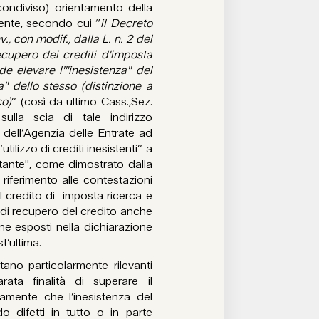
condiviso) orientamento della
ecente, secondo cui “
il Decreto
, con modif., dalla L. n. 2 del
recupero dei crediti d'imposta
e elevare l'"inesistenza" del
a" dello stesso (distinzione a
co)
” (così da ultimo Cass.,Sez.
ulla scia di tale indirizzo
 dell’Agenzia delle Entrate ad
tilizzo di crediti inesistenti” a
ettante", come dimostrato dalla
riferimento alle contestazioni
l credito di imposta ricerca e
o di recupero del credito anche
ene esposti nella dichiarazione
t’ultima.
no particolarmente rilevanti
ta finalità di superare il
amente che l’inesistenza del
o difetti in tutto o in parte