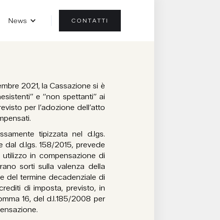
News
CONTATTI
bre 2021, la Cassazione si è
nesistenti” e “non spettanti” ai
evisto per l’adozione dell’atto
ompensati.
samente tipizzata nel d.lgs.
e dal d.lgs. 158/2015, prevede
 utilizzo in compensazione di
erano sorti sulla valenza della
ne del termine decadenziale di
rediti di imposta, previsto, in
, comma 16, del d.l.185/2008 per
ompensazione.