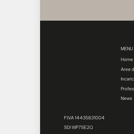
MENU
Home
Aree di
Incaric
Profes
News
P.IVA 14435831004
SDI WP7SE2Q